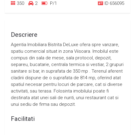
350
2
P/1
ID 656095
Descriere
Agentia Imobiliara Bistrita DeLuxe ofera spre vanzare,
spatiu comercial situat in zona Viisoara. Imobilul este
compus din sala de mese, sala protocol, depozit,
separeu, bucatarie, centrala termica si vestiar, 2 grupuri
sanitare si bar, in suprafata de 350 mp . Terenul aferent
cladirii dispune de o suprafata de 814 mp, oferind atat
spatiul necesar pentru locuri de parcare, cat si diverse
activitati, sau terasa. Folosinta imobilului poate fi
destinata atat unei sali de nunti, unui restaurant cat si
unui sediu de firma sau depozit.
Facilitati